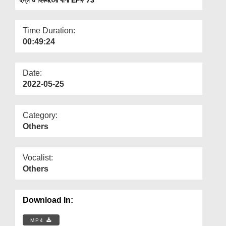
Departments
Our Websites
Time Duration:
00:49:24
More
Date:
2022-05-25
Category:
Others
Vocalist:
Others
Download In:
MP4