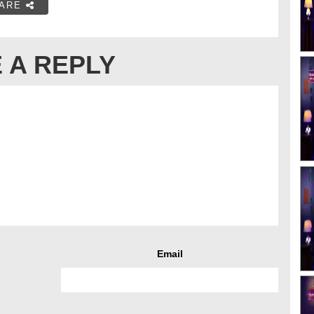
ARE
 A REPLY
Email