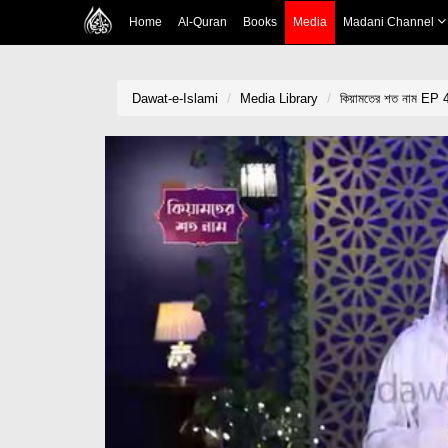
Home
Al-Quran
Books
Media
Madani Channel
Dawat-e-Islami
Media Library
কিয়ামতের শত নাম EP 4 