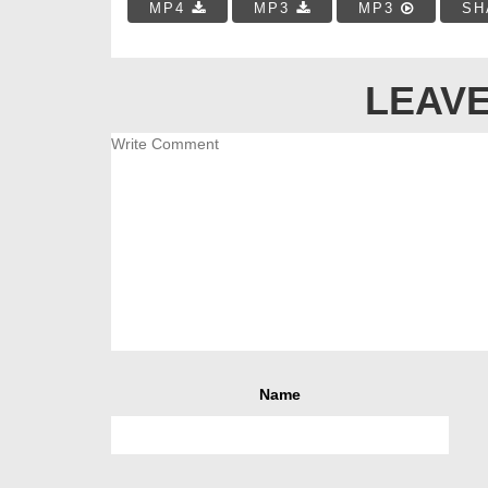
MP4
MP3
MP3
SH
LEAVE
Name