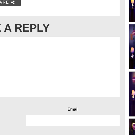
ARE
 A REPLY
Email