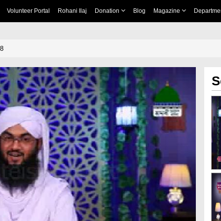
Volunteer Portal
Rohani Ilaj
Donation
Blog
Magazine
Departme
18
S