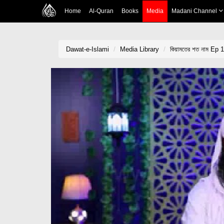
Home
Al-Quran
Books
Media
Madani Channel
Dawat-e-Islami
Media Library
কিয়ামতের শত নাম Ep 