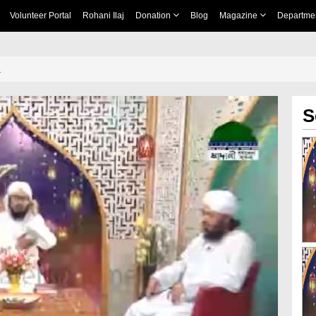
Volunteer Portal
Rohani Ilaj
Donation
Blog
Magazine
Departme
1
S