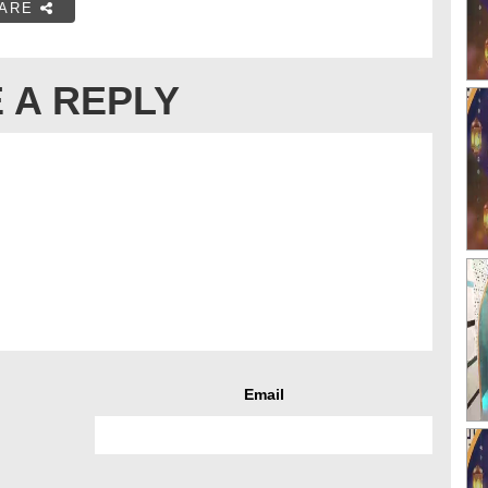
ARE
 A REPLY
Email