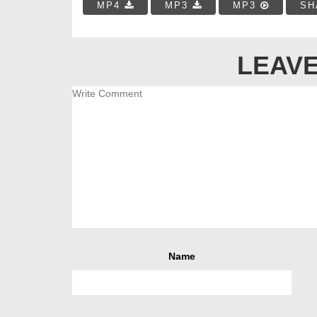
MP4
MP3
MP3
SH
LEAVE
Name