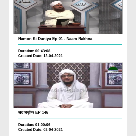
Namon Ki Duniya Ep 01 - Naam Rakhna
Duration: 00:43:08
Created Date: 13-04-2021
নাত মাহ্‌ফিল EP 146
Duration: 01:00:06
Created Date: 02-04-2021