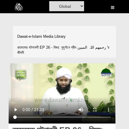
Home
Al-Quran
Books
Dawat-e-Islami
Media Library
Media
রহমতময় ঘটনাবলী EP 26 - বিষয়: বুযুর্গানে দ্বীন رحمھم اللہ المبین 'র
জীবনী
Madani Channel
Volunteer Portal
Rohani Ilaj
Donation
Blog
Magazine