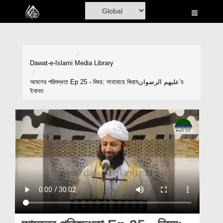
Home
Al-Quran
Books
Dawat-e-Islami
Media Library
Media
আমলের পরিশুদ্ধতা Ep 25 - বিষয়: সাহাবায়ে কিরামعلیھم الرضوان’র
ইবাদত
Madani Channel
Volunteer Portal
Rohani Ilaj
Donation
Blog
Magazine