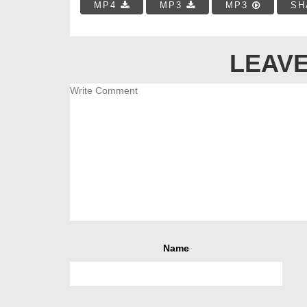
MP4
MP3
MP3
SH
LEAVE
Name