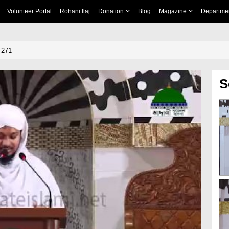
Volunteer Portal
Rohani Ilaj
Donation
Blog
Magazine
Departme
# 271
S