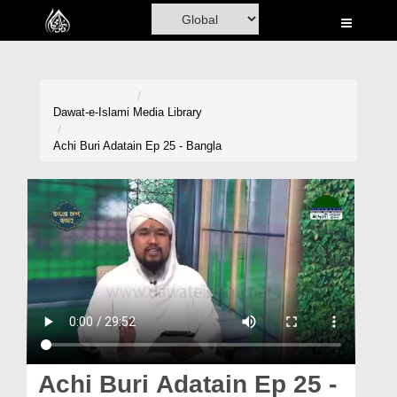
Home
Al-Quran
Books
Dawat-e-Islami
Media Library
Media
Achi Buri Adatain Ep 25 - Bangla
Madani Channel
Volunteer Portal
Rohani Ilaj
Donation
Blog
Magazine
Achi Buri Adatain Ep 25 -