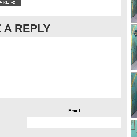
ARE
 A REPLY
Email