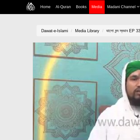
Home
Al-Quran
Books
Media
Madani Channel
Dawat-e-Islami
Media Library
ভালো মন্দ স্বভাব EP 33 -