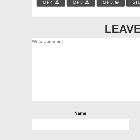
MP4
MP3
MP3
SH
LEAVE
Name