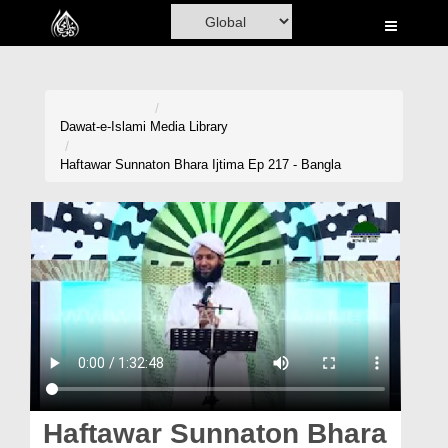
Home
Al-Quran
Books
Dawat-e-Islami
Media Library
Media
Haftawar Sunnaton Bhara Ijtima Ep 217 - Bangla
Madani Channel
Volunteer Portal
Rohani Ilaj
Donation
Blog
Magazine
Haftawar Sunnaton Bhara