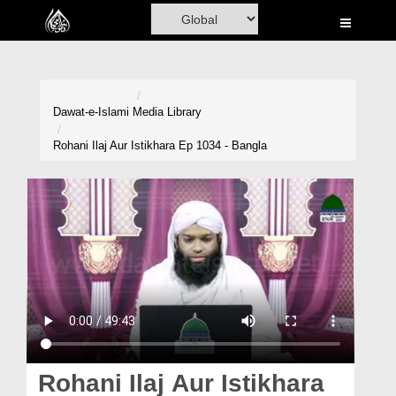
Home
Al-Quran
Books
Dawat-e-Islami
Media Library
Media
Rohani Ilaj Aur Istikhara Ep 1034 - Bangla
Madani Channel
Volunteer Portal
Rohani Ilaj
Donation
Blog
Magazine
Rohani Ilaj Aur Istikhara