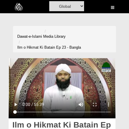
Home
Al-Quran
Books
Dawat-e-Islami
Media Library
Media
Ilm o Hikmat Ki Batain Ep 23 - Bangla
Madani Channel
Volunteer Portal
Rohani Ilaj
Donation
Blog
Magazine
Ilm o Hikmat Ki Batain Ep