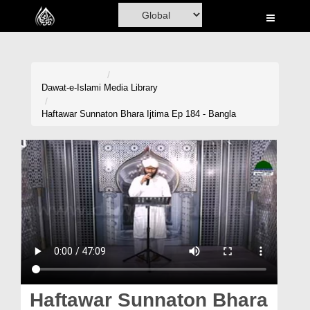
Home
Al-Quran
Books
Dawat-e-Islami
Media Library
Media
Haftawar Sunnaton Bhara Ijtima Ep 184 - Bangla
Madani Channel
Volunteer Portal
Rohani Ilaj
Donation
Blog
Magazine
Haftawar Sunnaton Bhara