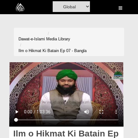
Home
Al-Quran
Books
Dawat-e-Islami
Media Library
Media
Ilm o Hikmat Ki Batain Ep 07 - Bangla
Madani Channel
Volunteer Portal
Rohani Ilaj
Donation
Blog
Magazine
Ilm o Hikmat Ki Batain Ep