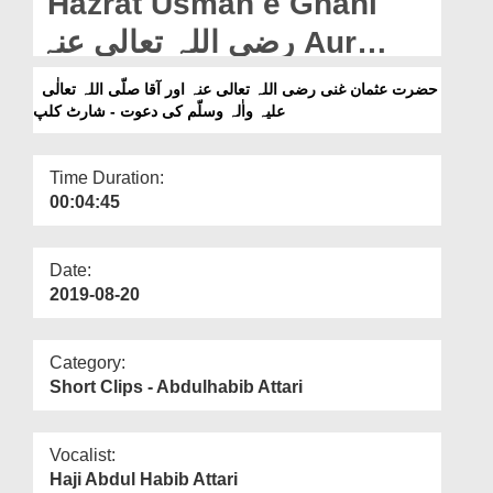
Hazrat Usman e Ghani
Departments
رضی اللہ تعالی عنہ Aur
Our Websites
Aaqa صلّی اللہ تعالٰی علیہ
حضرت عثمان غنی رضی اللہ تعالی عنہ اور آقا صلّی اللہ تعالٰی
More
واٰلہ وسلّم Ki Dawat - Short
علیہ واٰلہ وسلّم کی دعوت - شارٹ کلپ
Clip
Time Duration:
00:04:45
Date:
2019-08-20
Category:
Short Clips - Abdulhabib Attari
Vocalist:
Haji Abdul Habib Attari