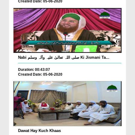
Created Date: 05-06-2020
Nabi صلی اللہ تعالیٰ علیہ وآلہ وسلم Ki Jismani Ta...
Duration: 00:43:07
Created Date: 05-06-2020
Dawat Hay Kuch Khaas