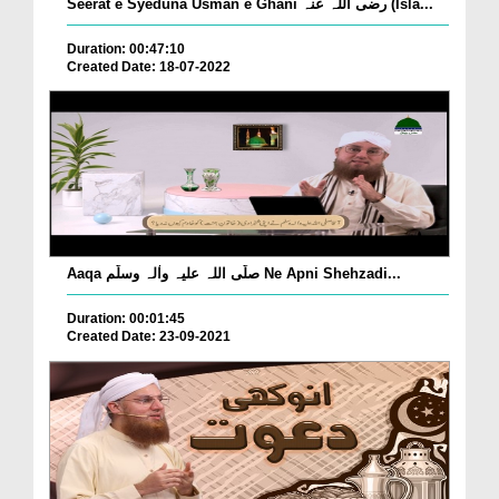
Seerat e Syeduna Usman e Ghani رضی اللہ عنہ (Isla...
Duration: 00:47:10
Created Date: 18-07-2022
Aaqa صلّی اللہ علیہ واٰلہ وسلّم Ne Apni Shehzadi...
Duration: 00:01:45
Created Date: 23-09-2021