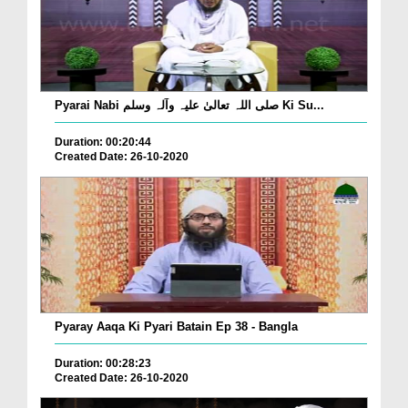
Pyarai Nabi صلی اللہ تعالیٰ علیہ وآلہ وسلم Ki Su...
Duration: 00:20:44
Created Date: 26-10-2020
Pyaray Aaqa Ki Pyari Batain Ep 38 - Bangla
Duration: 00:28:23
Created Date: 26-10-2020