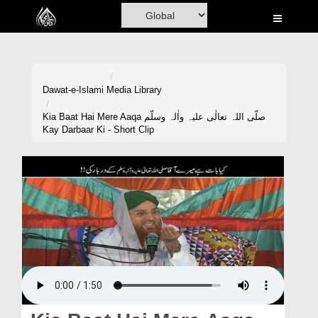
Home
Al-Quran
Books
Dawat-e-Islami
Media Library
Media
Kia Baat Hai Mere Aaqa صلّی اللہ تعالٰی علیہ واٰلہ وسلّم
Kay Darbaar Ki - Short Clip
Madani Channel
Volunteer Portal
Rohani Ilaj
Donation
Blog
Magazine