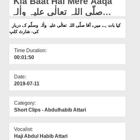
Kia Baat Hai Mere Aaqa
Departments
صلّی اللہ تعالٰی علیہ واٰلہ
Our Websites
وسلّم Kay Darbaar Ki -
کیا بات ہے میرے آقا صلّی اللہ تعالٰی علیہ واٰلہ وسلّم کے دربار
More
کی- شارٹ کلپ
Short Clip
Time Duration:
00:01:50
Date:
2019-07-11
Category:
Short Clips - Abdulhabib Attari
Vocalist:
Haji Abdul Habib Attari