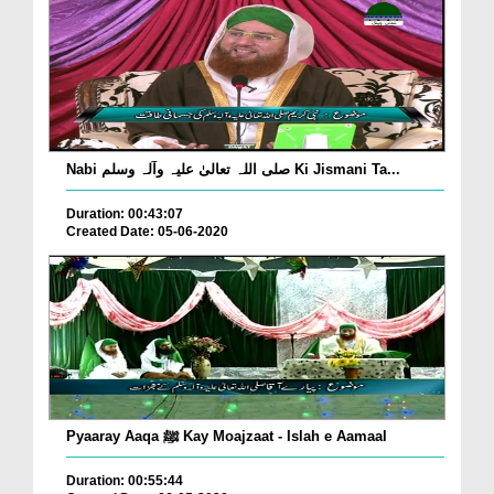
Nabi صلی اللہ تعالیٰ علیہ وآلہ وسلم Ki Jismani Ta...
Duration: 00:43:07
Created Date: 05-06-2020
Pyaaray Aaqa ﷺ Kay Moajzaat - Islah e Aamaal
Duration: 00:55:44