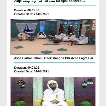
Aaqa صلّی اللہ علیہ واٰلہ وسلّم Ne Apni Shehzadi...
Duration: 00:01:45
Created Date: 23-09-2021
Aysa Darbar Jahan Bheek Mangna Bhi Acha Lagta Hai
Duration: 00:03:26
Created Date: 04-08-2021