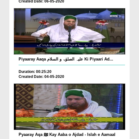
Created Date: 06-05-2020
Piyaaray Aaqa علیہ الصلوٰۃ و السلام Ki Piyaari Ad...
Duration: 00:25:20
Created Date: 04-05-2020
Pyaaray Aqa ﷺ Kay Aaba o Ajdad - Islah e Aamaal