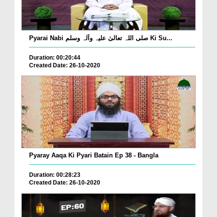
Pyarai Nabi صلی اللہ تعالیٰ علیہ وآلہ وسلم Ki Su...
Duration: 00:20:44
Created Date: 26-10-2020
Pyaray Aaqa Ki Pyari Batain Ep 38 - Bangla
Duration: 00:28:23
Created Date: 26-10-2020