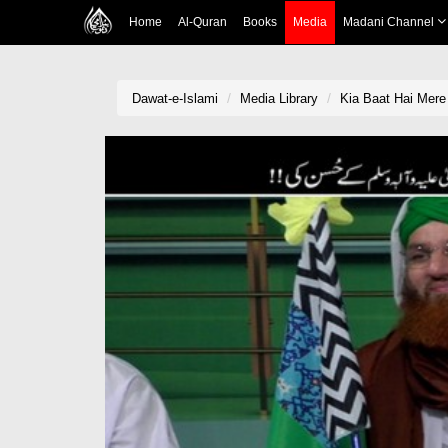
Home
Al-Quran
Books
Media
Madani Channel
Dawat-e-Islami
Media Library