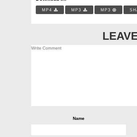
MP4
MP3
MP3
SH
LEAVE
Name