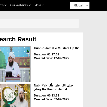
nts
Our Websites
More
earch Result
Husn o Jamal e Mustafa Ep 02
Duration: 01:17:01
Created Date: 12-09-2025
Nabi Pak صلی اللہ علیہ واٰلہ
وسلم Ka Husn o Jamal...
Duration: 00:13:38
Created Date: 02-09-2025