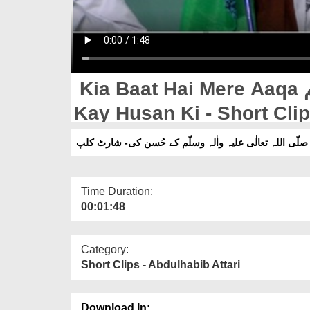
Kia Baat Hai Mere Aaqa صلّی اللہ تعالٰی علیہ واٰلہ وسلّم
Kay Husan Ki - Short Clip
 صلّی اللہ تعالٰی علیہ واٰلہ وسلّم کے حُسن کی- شارٹ کلپ
Time Duration:
00:01:48
Category:
Short Clips - Abdulhabib Attari
Download In: