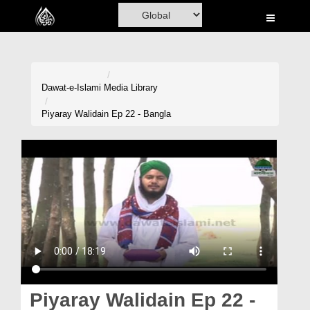
Home
Al-Quran
Books
Dawat-e-Islami
Media Library
Media
Piyaray Walidain Ep 22 - Bangla
Madani Channel
Volunteer Portal
Rohani Ilaj
Donation
Blog
Magazine
Piyaray Walidain Ep 22 -