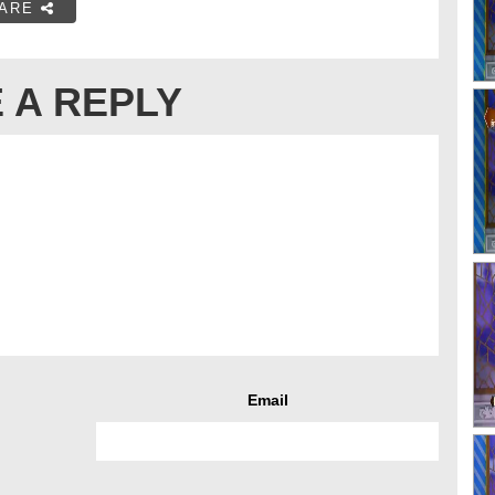
ARE
 A REPLY
Email