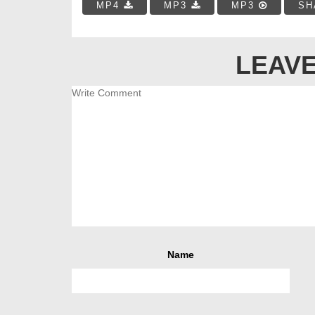
MP4
MP3
MP3
SH
LEAVE
Name