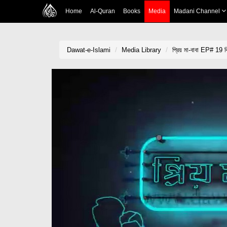
Home
Al-Quran
Books
Media
Madani Channel
Dawat-e-Islami
Media Library
প্রিয় মা-বাবা EP# 19 বি