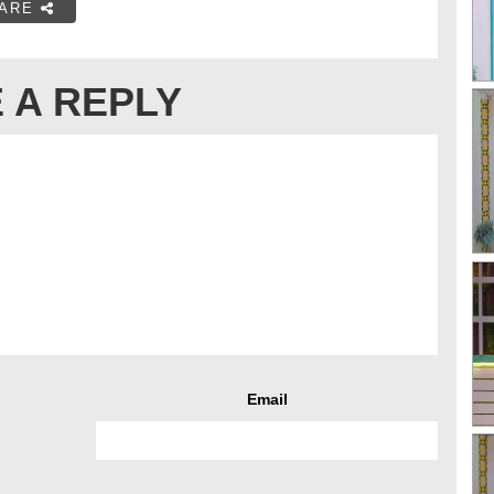
ARE
 A REPLY
Email