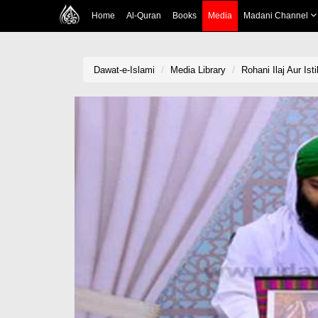
Home
Al-Quran
Books
Media
Madani Channel
Dawat-e-Islami
Media Library
Rohani Ilaj Aur Is