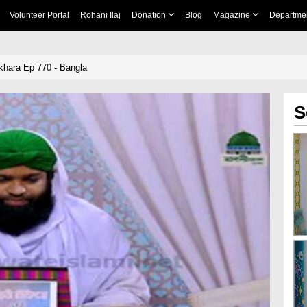
Volunteer Portal
Rohani Ilaj
Donation
Blog
Magazine
Departme
tikhara Ep 770 - Bangla
S