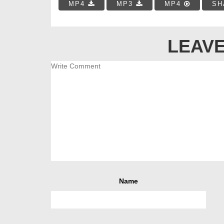
MP4
MP3
MP4
SH
LEAVE
Name