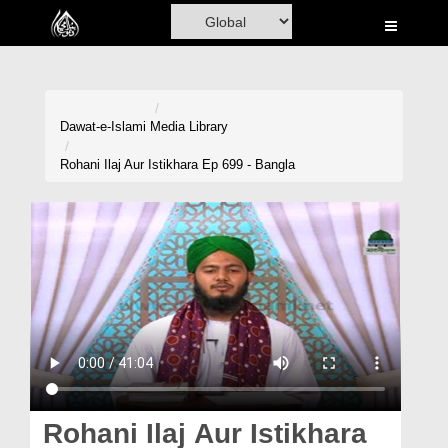
Home
Al-Quran
Books
Dawat-e-Islami
Media Library
Media
Rohani Ilaj Aur Istikhara Ep 699 - Bangla
Madani Channel
Volunteer Portal
Rohani Ilaj
Donation
Blog
Magazine
Rohani Ilaj Aur Istikhara