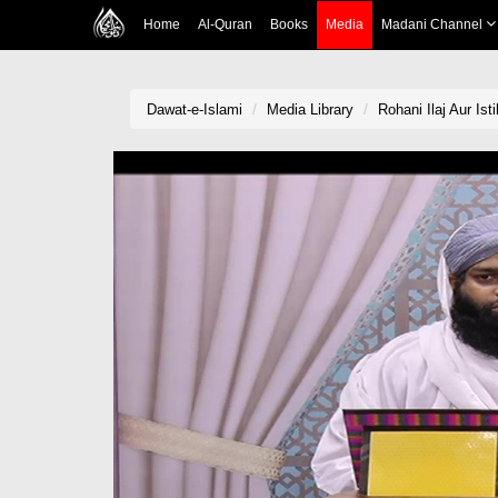
Home
Al-Quran
Books
Media
Madani Channel
Dawat-e-Islami
Media Library
Rohani Ilaj Aur Ist