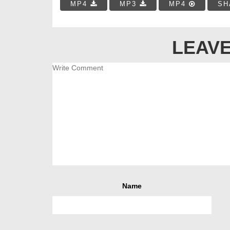
MP4
MP3
MP4
SH
LEAVE
Name