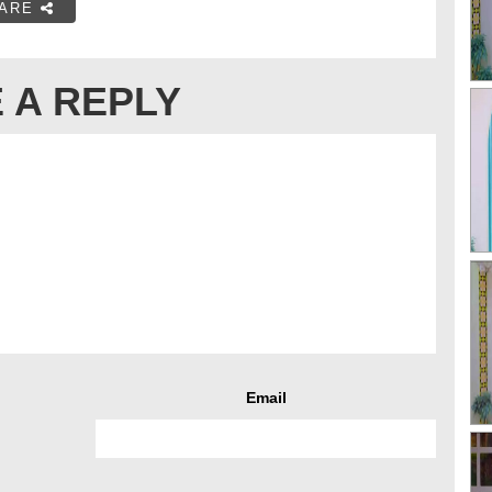
ARE
 A REPLY
Email