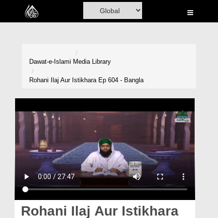
Home
Al-Quran
Books
Dawat-e-Islami
Media Library
Media
Rohani Ilaj Aur Istikhara Ep 604 - Bangla
Madani Channel
Volunteer Portal
Rohani Ilaj
Donation
Blog
Magazine
Rohani Ilaj Aur Istikhara