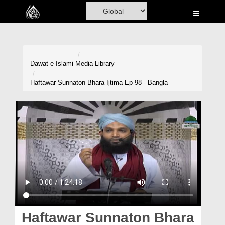
Home
Al-Quran
Books
Dawat-e-Islami
Media Library
Media
Haftawar Sunnaton Bhara Ijtima Ep 98 - Bangla
Madani Channel
Volunteer Portal
Rohani Ilaj
Donation
Blog
Magazine
Haftawar Sunnaton Bhara