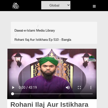
Home
Al-Quran
Books
Dawat-e-Islami
Media Library
Media
Rohani Ilaj Aur Istikhara Ep 510 - Bangla
Madani Channel
Volunteer Portal
Rohani Ilaj
Donation
Blog
Magazine
Rohani Ilaj Aur Istikhara