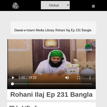
Home
Al-Quran
Books
Dawat-e-Islami
Media Library
Rohani Ilaj Ep 231 Bangla
Media
Madani Channel
Volunteer Portal
Rohani Ilaj
Donation
Blog
Rohani Ilaj Ep 231 Bangla
Magazine
روحانی علاج قسط 231