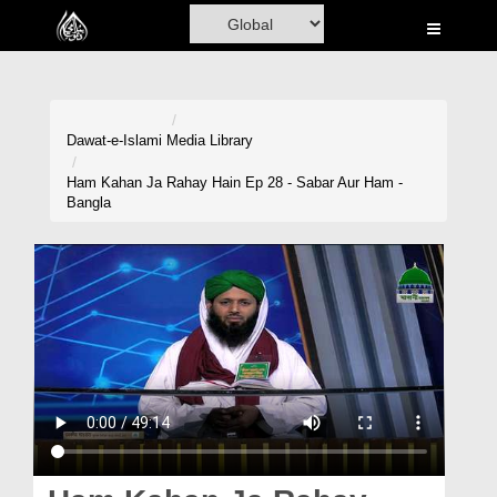
Home
Al-Quran
Books
Dawat-e-Islami
Media Library
Media
Ham Kahan Ja Rahay Hain Ep 28 - Sabar Aur Ham -
Bangla
Madani Channel
Volunteer Portal
Rohani Ilaj
Donation
Blog
Magazine