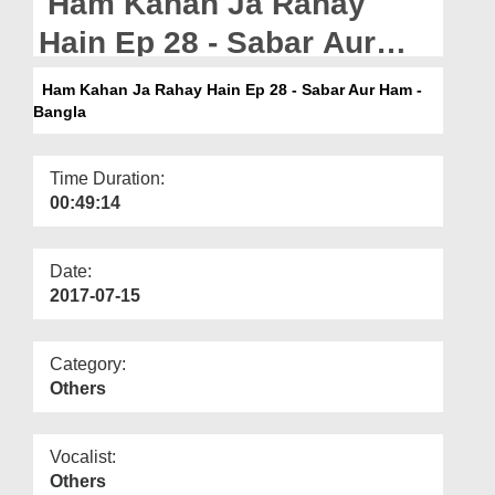
Ham Kahan Ja Rahay
Departments
Hain Ep 28 - Sabar Aur
Our Websites
Ham - Bangla
Ham Kahan Ja Rahay Hain Ep 28 - Sabar Aur Ham -
More
Bangla
Time Duration:
00:49:14
Date:
2017-07-15
Category:
Others
Vocalist:
Others