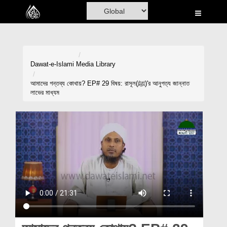
Home
Al-Quran
Books
Dawat-e-Islami
Media Library
Media
আমাদের গন্তব্য কোথায়? EP# 29 বিষয়: রাসূল(ﷺ)'র আনুগত্য জান্নাত
লাভের মাধ্যম
Madani Channel
Volunteer Portal
Rohani Ilaj
Donation
Blog
Magazine