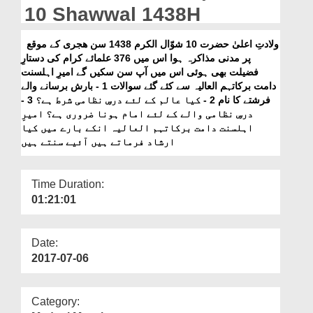
Departments
10 Shawwal 1438H
Our Websites
ولادتِ اعلیٰ حضرت 10 شوّال الکرم 1438 سن ھجری کے موقع
پر مدنی مذاکرہ ہوا اس میں 376 علمائے کرام کی دستارِ
More
فضیلت بھی ہوئی اس میں آپ سن سکیں گے امیرِ اہلسنت
دامت برکاتہم العالیہ سے کئے گئے سوالات 1 - بارش برسانے والے
فرشتے کا نام 2 - کیا عالم کے لئے درسِ نظامی شرط ہے؟ 3 -
درسِ نظامی والے کے لئے امام ہونا ضروری ہے؟ امیرِ
اہلسنت دامت برکاتہم العالیہ انکے بارے میں کیا
ارشاد فرماتے ہیں آئیے سنتے ہیں
Time Duration:
01:21:01
Date:
2017-07-06
Category: