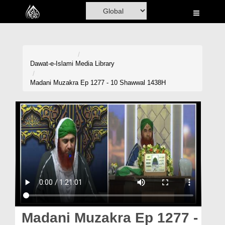
Home
Al-Quran
Books
Dawat-e-Islami
Media Library
Media
Madani Muzakra Ep 1277 - 10 Shawwal 1438H
Madani Channel
Volunteer Portal
Rohani Ilaj
Donation
Blog
Magazine
Madani Muzakra Ep 1277 -