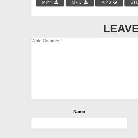
MP4
MP3
MP3
SH
LEAVE
Name