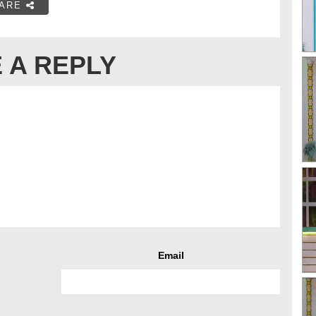
ARE
 A REPLY
Email