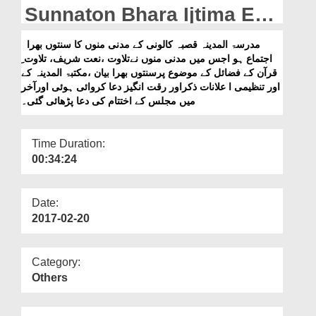
Departments
Sunnaton Bhara Ijtima Ep
43
Our Websites
مدرسۃ المدینہ قصبہ کالونی کے مدنی منوں کا سنتوں بھرا
اجتماع ہو اجس میں مدنی منوں نےتلاوت ،نعت شریف، تلاوت ِ
More
قرآن کے فضائل کے موضوع پرسنتوں بھرا بیان ،مکتبۃ المدینہ کے
اور تنظیمی ا علانات ذکراور رقت انگیز دعا کروائی ہوئی اورآخر
میں مجلس کے اختتام کی دعا پڑھائی گئی۔
Time Duration:
00:34:24
Date:
2017-02-20
Category:
Others