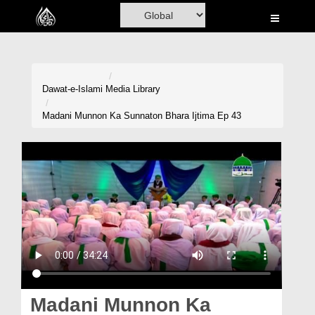
Home
Al-Quran
Books
Dawat-e-Islami
Media Library
Media
Madani Munnon Ka Sunnaton Bhara Ijtima Ep 43
Madani Channel
Volunteer Portal
Rohani Ilaj
Donation
Blog
Magazine
Madani Munnon Ka