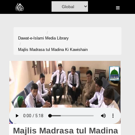
Home
Al-Quran
Books
Dawat-e-Islami
Media Library
Media
Majlis Madrasa tul Madina Ki Kawishain
Madani Channel
Volunteer Portal
Rohani Ilaj
Donation
Blog
Magazine
Majlis Madrasa tul Madina