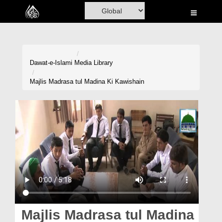
Home
Al-Quran
Books
Dawat-e-Islami
Media Library
Media
Majlis Madrasa tul Madina Ki Kawishain
Madani Channel
Volunteer Portal
Rohani Ilaj
Donation
Blog
Magazine
Majlis Madrasa tul Madina