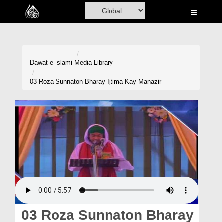
Home
Al-Quran
Books
Dawat-e-Islami
Media Library
Media
03 Roza Sunnaton Bharay Ijtima Kay Manazir
Madani Channel
Volunteer Portal
Rohani Ilaj
Donation
Blog
Magazine
03 Roza Sunnaton Bharay