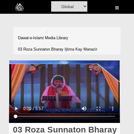
Home
Al-Quran
Books
Dawat-e-Islami
Media Library
Media
03 Roza Sunnaton Bharay Ijtima Kay Manazir
Madani Channel
Volunteer Portal
Rohani Ilaj
Donation
Blog
Magazine
03 Roza Sunnaton Bharay