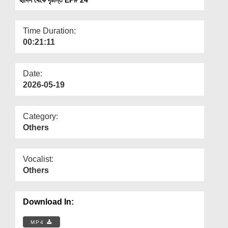
Departments
Our Websites
Time Duration:
00:21:11
More
Date:
2026-05-19
Category:
Others
Vocalist:
Others
Download In:
MP4