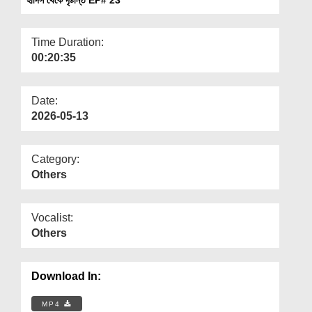
Departments
Our Websites
Time Duration:
00:20:35
More
Date:
2026-05-13
Category:
Others
Vocalist:
Others
Download In:
MP4