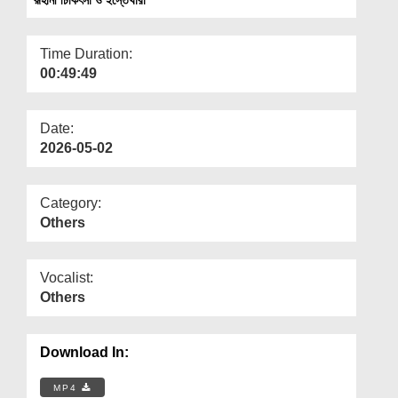
Departments
Our Websites
Time Duration:
00:49:49
More
Date:
2026-05-02
Category:
Others
Vocalist:
Others
Download In:
MP4