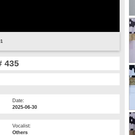
01
P# 435
Date:
2025-06-30
Vocalist:
Others