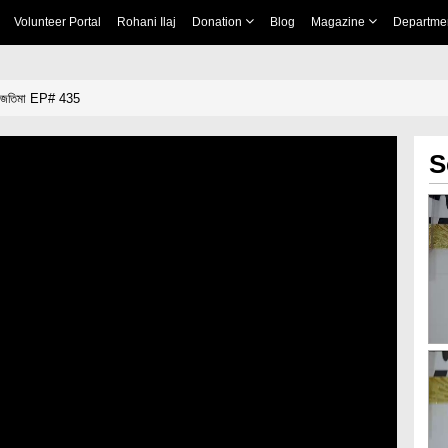
Volunteer Portal
Rohani Ilaj
Donation
Blog
Magazine
Departme
া ইজতিমা EP# 435
S