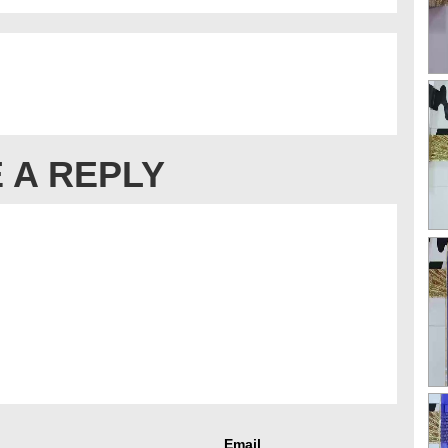
 A REPLY
Email