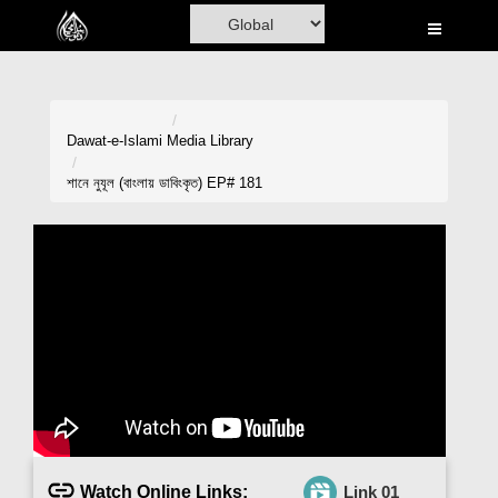
Home
Al-Quran
Books
Dawat-e-Islami
Media Library
Media
শানে নুযূল (বাংলায় ডাবিংকৃত) EP# 181
Madani Channel
Volunteer Portal
Rohani Ilaj
Donation
Blog
Magazine
Watch Online Links:
Link 01