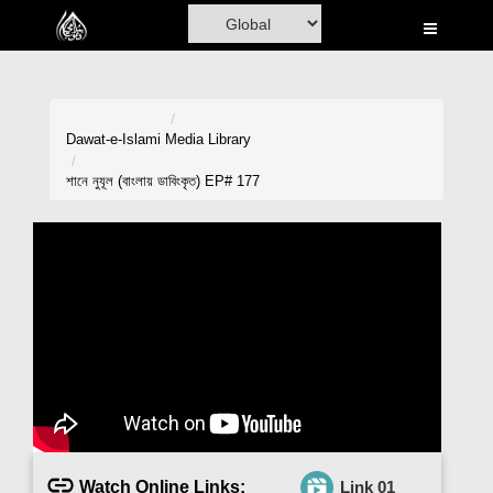
Home
Al-Quran
Books
Dawat-e-Islami
Media Library
Media
শানে নুযূল (বাংলায় ডাবিংকৃত) EP# 177
Madani Channel
Volunteer Portal
Rohani Ilaj
Donation
Blog
Magazine
Watch Online Links:
Link 01