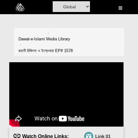
Home
Al-Quran
Books
Dawat-e-Islami
Media Library
Media
রূহানী চিকিৎসা ও ইস্তেখারা EP# 1578
Madani Channel
Volunteer Portal
Rohani Ilaj
Donation
Blog
Magazine
Watch Online Links:
Link 01