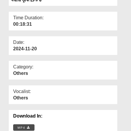
Departments
Our Websites
Time Duration:
00:18:31
More
Date:
2024-11-20
Category:
Others
Vocalist:
Others
Download In:
MP4