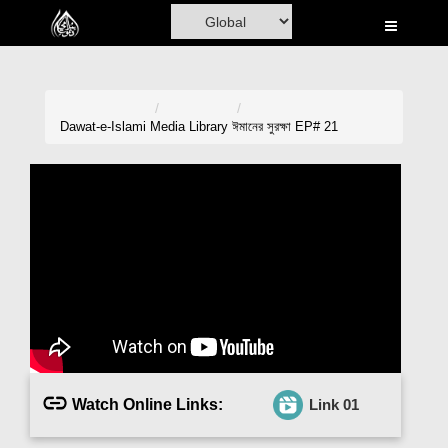
Home
Al-Quran
Books
Dawat-e-Islami
Media Library
ঈমানের সুরক্ষা EP# 21
Media
Madani Channel
Volunteer Portal
Rohani Ilaj
Donation
Blog
Watch Online Links:
Link 01
Magazine