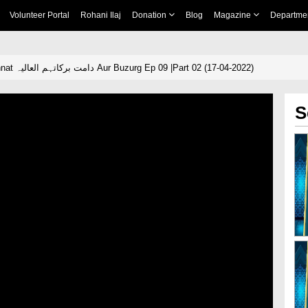
Volunteer Portal
Rohani Ilaj
Donation
Blog
Magazine
Departme
Ameer e Ahl e Sunnat دامت برکاتہم العالیہ Aur Buzurg Ep 09 |Part 02 (17-04-2022)
S