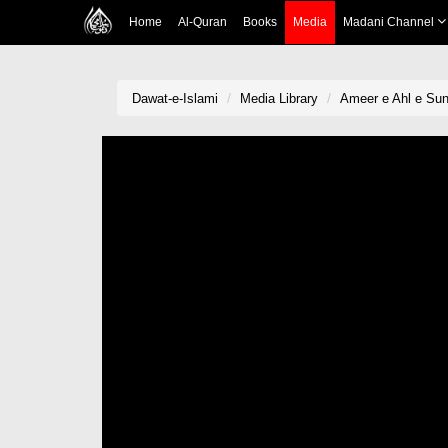
Home
Al-Quran
Books
Media
Madani Channel
Dawat-e-Islami
Media Library