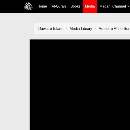
Home
Al-Quran
Books
Media
Madani Channel
Dawat-e-Islami
Media Library