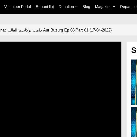
Volunteer Portal
Rohani Ilaj
Donation
Blog
Magazine
Departme
Ameer e Ahl e Sunnat دامت برکاتہم العالیہ Aur Buzurg Ep 08|Part 01 (17-04-2022)
S