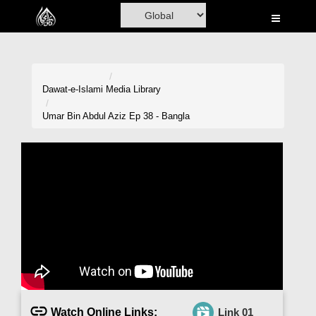
Home
Al-Quran
Books
Dawat-e-Islami
Media Library
Media
Umar Bin Abdul Aziz Ep 38 - Bangla
Madani Channel
Volunteer Portal
Rohani Ilaj
Donation
Blog
Magazine
Watch Online Links:
Link 01