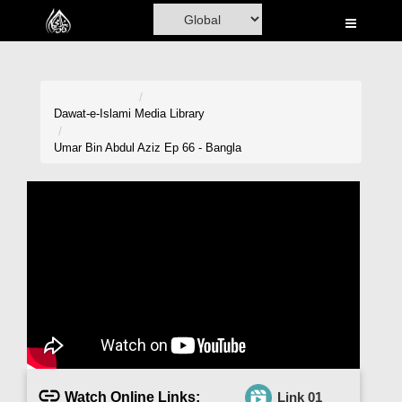
Home
Al-Quran
Books
Dawat-e-Islami
Media Library
Media
Umar Bin Abdul Aziz Ep 66 - Bangla
Madani Channel
Volunteer Portal
Rohani Ilaj
Donation
Blog
Magazine
Watch Online Links:
Link 01