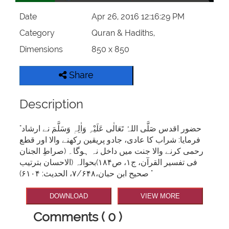
Date
Apr 26, 2016 12:16:29 PM
Category
Quran & Hadiths,
Dimensions
850 x 850
Share
Description
"حضور اقدس صَلَّی اللہُ تَعَالٰی عَلَیْہِ وَاٰلِہٖ وَسَلَّمَ نے ارشاد
فرمایا: شراب کا عادی، جادو پریقین رکھنے والا اور قطع
رحمی کرنے والا جنت میں داخل نہ ہوگا۔ (صراطِ الجنان
فی تفسیر القرآن، ج۱، ص۱۸۴)بحوالہ (الاحسان بترتیب
صحیح ابن حبان،۷/۶۴۸، الحدیث: ۶۱۰۴) "
DOWNLOAD
VIEW MORE
Comments ( 0 )